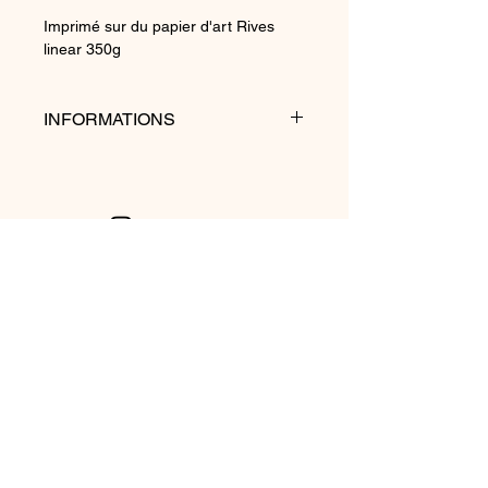
Imprimé sur du papier d'art Rives
linear 350g
INFORMATIONS
Les reproductions sont tirées d'une
édition originale de 1938 et peuvent
présenter des variations de couleurs
dues au vieillissement du papier
d'origine.
Politique de cookies
Mentions légales
Politique de confidentialité
Créé avec
Wix.com