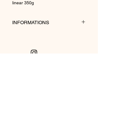
linear 350g
INFORMATIONS
Les reproductions sont tirées d'une
édition originale de 1938 et peuvent
présenter des variations de couleurs
dues au vieillissement du papier
d'origine.
Politique de cookies
Mentions légales
Politique de confidentialité
Créé avec
Wix.com