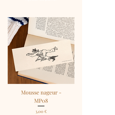
Mousse nageur -
MP08
Prix
3,00 €