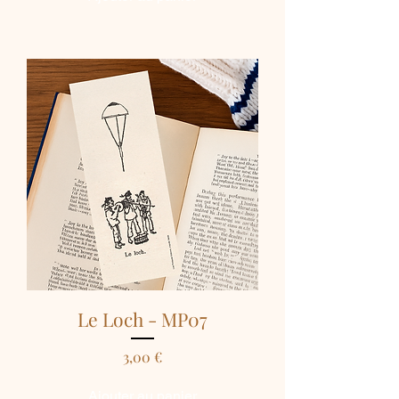
Le Loch - MP07
Prix
3,00 €
Ajouter au panier