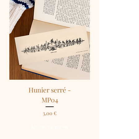
Hunier serré -
MP04
Prix
3,00 €
Ajouter au panier