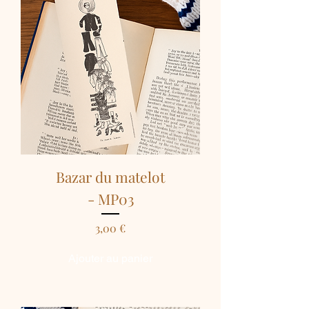
Bazar du matelot
- MP03
Prix
3,00 €
Ajouter au panier