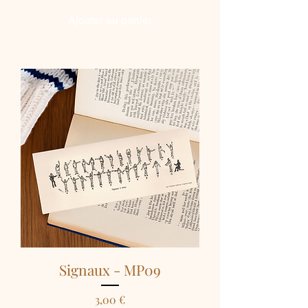
Ajouter au panier
Signaux - MP09
Prix
3,00 €