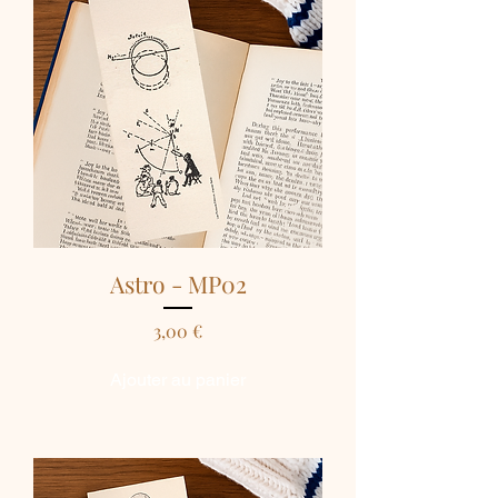
Astro - MP02
Prix
3,00 €
Ajouter au panier