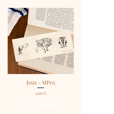
Jeux - MP05
Prix
3,00 €
Ajouter au panier