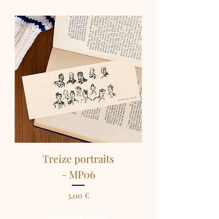
Treize portraits
- MP06
Prix
3,00 €
Ajouter au panier