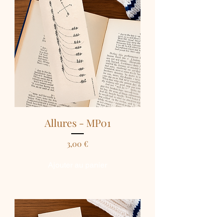
Allures - MP01
Prix
3,00 €
Ajouter au panier