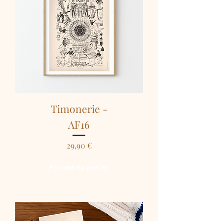
Timonerie -
AF16
Prix
29,90 €
Ajouter au panier