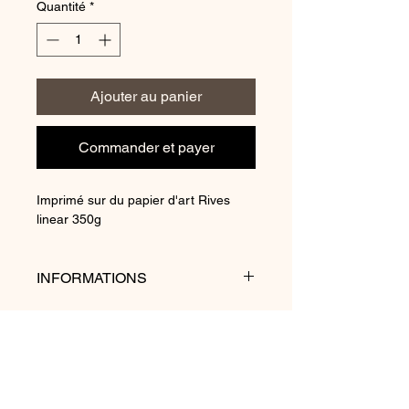
Quantité
*
Ajouter au panier
Commander et payer
Imprimé sur du papier d'art Rives
linear 350g
INFORMATIONS
Les reproductions sont tirées d'une
édition originale de 1938 et peuvent
présenter des variations de couleurs
dues au vieillissement du papier
d'origine.