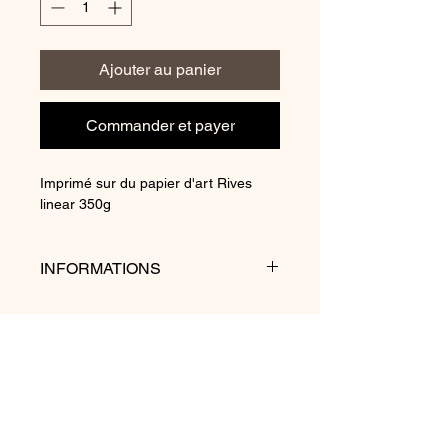
Ajouter au panier
Commander et payer
Imprimé sur du papier d'art Rives
linear 350g
INFORMATIONS
Les reproductions sont tirées d'une
édition originale de 1938 et peuvent
présenter des variations de couleurs
dues au vieillissement du papier
d'origine.
Politique de cookies